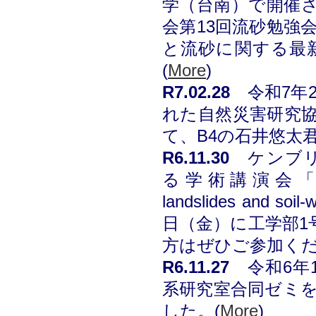
学（台南）で開催
会第13回流砂勉強
と流砂に関する最
(
More
)
R7
.02.28
令和7年
れた自然災害研究
て、B4の石井悠太
R6.11.30
ケンブリッジ
る学術講演会「Meshfr
landslides and so
日（金）に工学部1
方はぜひご参加くだ
R6
.11.27
令和6年
系研究室合同ゼミを
した。
(
More
)