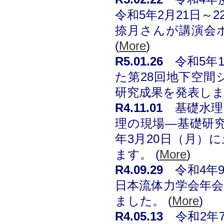
令和5年2月
2
1日～
2
捺月さんが講演会
(
More
)
R5.01.26
令和5年
た第28回地下空間
研究成果を発表し
R4.11.01
基礎水理
理の現場―基礎研
年3月20日（月）
ます。
(
More
)
R4.09.29
令和4年
日本流体力学会年会
ました。
(
More
)
R4.05.13
令和2年