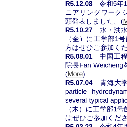
R5
.12.08
令和5年
ニアリングワークショ
頭発表しました。
(
M
R5
.10.27
水・洪水
（金）に工学部1号
方はぜひご参加く
R5
.0
8
.
01
中国工
院長Fan Weic
(
More
)
R5.07.04
青海大学Gu
particle hydrodyna
several typical appli
（木）に工学部1号
はぜひご参加くだ
R5.02.22
令和4年