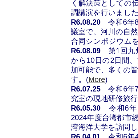
く解決策としての
調講演を行いました
R6
.08.20
令和6年
議室で、河川の自然
合同シンポジウムを
R6
.08.09
第1回九
から10日の2日間
加可能で、多くの
す。(
More
)
R6
.07.25
令和6年
究室の現地研修旅行
R6
.05.30
令和6
年
2024年度台湾都
湾海洋大学を訪問し
R6
.04.01
令和6
年