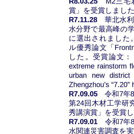
R8.03.25
M2三
賞」を受賞しまし
R7.11.28
華北水
水分野で最高峰の学
に選出されました
ル優秀論文「Frontr
した。受賞論文：「Survey
extreme rainstorm f
urban new distric
Zhengzhou’s “7.20”
R7.09.05
令和7年
第24回木材工学研
秀講演賞」を受賞
R7.09.01
令和7年
水関連災害調査を