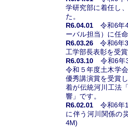
学研究部に着任し
た。
R6
.04.01
令和6
年
ーバル担当）に任
R6
.03.26
令和6年
工学部長表彰を受
R6
.03.10
令和6年
令和５年度土木学会
優秀講演賞を受賞
着が伝統河川工法
響」です。
R6
.02.01
令和6年
に伴う河川関係の
4M)