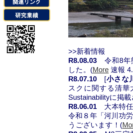
>>新着情報
R8.08.03
令和8
した。
(
More
速報 4
R8.07.10
[
小さな
スクに関する清華大
Sustainabilit
R8.06.01
大本特
令和８年「河川功
うございます！
(
Mo