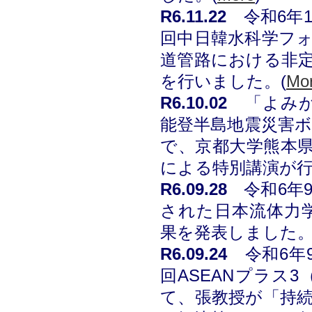
R6
.11.22
令和6年
回中日韓水科学フ
道管路における非
を行いました。
(
Mo
R6
.10.02
「よみが
能登半島地震災害
で、京都大学熊本
による特別講演が
R6
.09.28
令和6年
された日本流体力
果を発表しました
。
R6
.09.24
令和6年
回ASEANプラス
て、張教授が「持