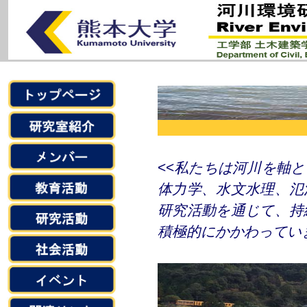
<<
私たちは河川を軸と
体力学、水文水理、氾
研究活動を通じて、持
積極的にかかわってい